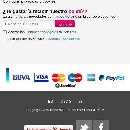
Configurar privacidad y cookies
¿Te gustaría recibir nuestro
boletín?
La última hora y novedades del mundo del arte en tu correo electrónico
Acepto las
Condiciones legales de Artelista
.
Protegido por reCAPTCHA |
Privacidad
-
Condiciones
ES
/
USD $
/
in
Copyright © Mcubed Web Services SL 2004-2026